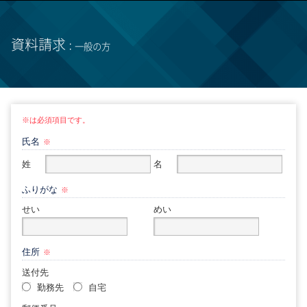
資料請求
：一般の方
※は必須項目です。
氏名
※
姓
名
ふりがな
※
せい
めい
住所
※
送付先
勤務先
自宅