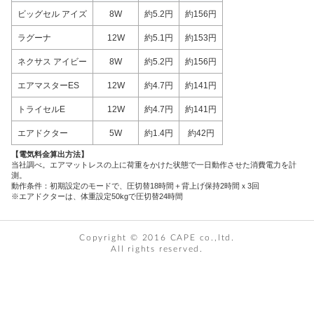
ビッグセル アイズ
8W
約5.2円
約156円
ラグーナ
12W
約5.1円
約153円
ネクサス アイビー
8W
約5.2円
約156円
エアマスターES
12W
約4.7円
約141円
トライセルE
12W
約4.7円
約141円
エアドクター
5W
約1.4円
約42円
【電気料金算出方法】
当社調べ。エアマットレスの上に荷重をかけた状態で一日動作させた消費電力を計
測。
動作条件：初期設定のモードで、圧切替18時間＋背上げ保持2時間ｘ3回
※エアドクターは、体重設定50kgで圧切替24時間
Copyright © 2016 CAPE co.,ltd.
All rights reserved.