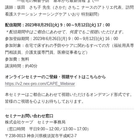
―在宅の褥瘡予防 基本から最新情報 まで―
講師：坂田 さち子 先生（さかた さちこ ナースのアトリエ代表、訪問
看護ステーション ナーシングケア いおり 特別顧問）
配信期間：2023年8月29日(火) 9：00～9月12日(火) 17：00
＊配信期間中はご都合にあわせて、何度でもご視聴いただけます。
参加登録期間：2023年6月26日(月) 9：00～9月12日(火) 16：00
参加対象：在宅で床ずれの予防やケアに関わるすべての方（福祉用具専
門相談員、介護支援専門員、医療従事者など）
参加費：無料
講演時間：約40分
オンラインセミナーのご登録・視聴サイトはこちらから
https://v2.nex-pro.com/CAPE_Webinar
本セミナーはご都合にあわせて視聴いただけるオンデマンド形式です。
皆様のご視聴を心よりお待ちしております。
セミナーお問い合わせ窓口
株式会社ケープ セミナー事務局
（窓口時間 平日9:00～12:00／13:00～17:00）
〒238-0013 神奈川県横須賀市平成町2-7