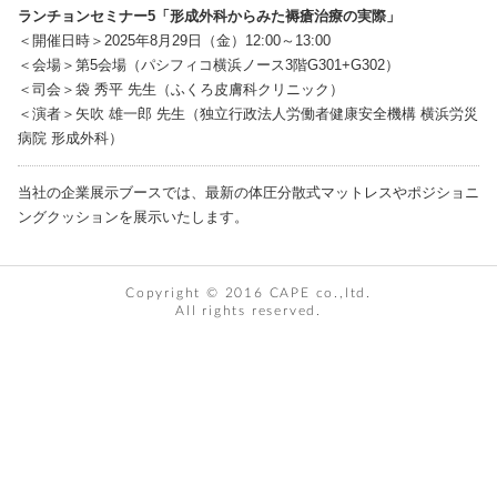
ランチョンセミナー5「形成外科からみた褥瘡治療の実際」
＜開催日時＞2025年8月29日（金）12:00～13:00
＜会場＞第5会場（パシフィコ横浜ノース3階G301+G302）
＜司会＞袋 秀平 先生（ふくろ皮膚科クリニック）
＜演者＞矢吹 雄一郎 先生（独立行政法人労働者健康安全機構 横浜労災
病院 形成外科）
当社の企業展示ブースでは、最新の体圧分散式マットレスやポジショニ
ングクッションを展示いたします。
Copyright © 2016 CAPE co.,ltd.
All rights reserved.