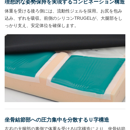
理想的な姿勢保持を実現するコンビネーション構造
体重を受ける後ろ側には、流動性ジェルを採用。お尻を包み
込み、ずれを吸収。前側のシリコンTRUGELが、大腿部をし
っかり支え、安定体位を確保します。
坐骨結節部への圧力集中を分散するＵ字構造
左右の大腿部の裏側で体重を受けるU字構造により、坐骨結節