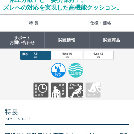
ズレへの対応を実現した高機能クッション。
特 長
仕様・価格
サポート
関連情報
関連商品
お問い合わせ
7.5
40 x 40
42 x 42
厚さ
cm
cm
cm
特長
KEY FEATURES