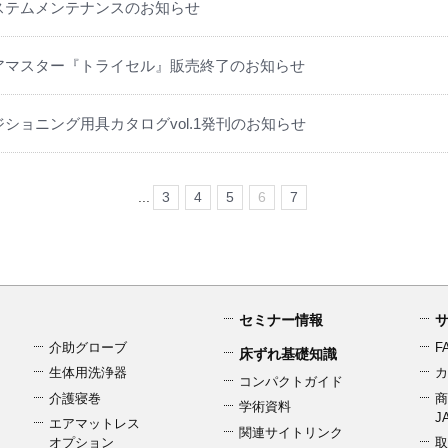
ステムメンテナンスのお知らせ
アマスター『トライセル』販売終了のお知らせ
ジショニング用具カタログvol.1発刊のお知らせ
...
3
4
5
6
7
セミナー情報
介助グローブ
F
床ずれ基礎知識
生体用洗浄器
カ
コンパクトガイド
介護寝巻
商
学術資料
J
エアマットレス
関連サイトリンク
オプション
取