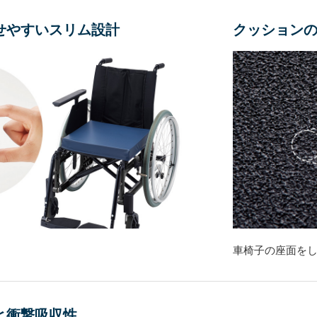
せやすいスリム設計
クッション
車椅子の座面を
と衝撃吸収性