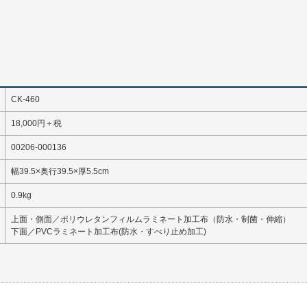
CK-460
18,000円＋税
00206-000136
幅39.5×奥行39.5×厚5.5cm
0.9kg
上面・側面／ポリウレタンフィルムラミネート加工布（防水・制菌・伸縮）
下面／PVCラミネート加工布(防水・すべり止め加工)